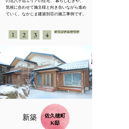
の北八ヶ岳エリアの住宅、 暮らしむきや、
気候に合わせて施主様と向き合いながら進め
ていく、なかじま建築別荘の施工事例です。
オリジナルサウナ
1
2
3
4
佐久穂町
新築
​K邸